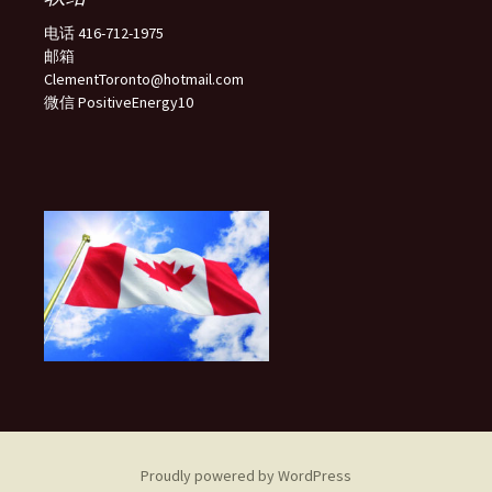
电话 416-712-1975
邮箱
ClementToronto@hotmail.com
微信 PositiveEnergy10
Proudly powered by WordPress