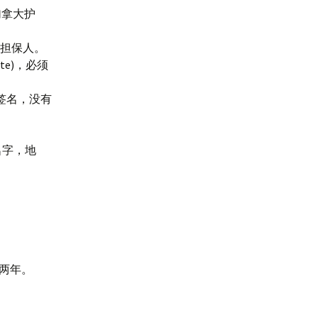
有加拿大护
员或担保人。
cate)，必须
签名，没有
名字，地
码两年。