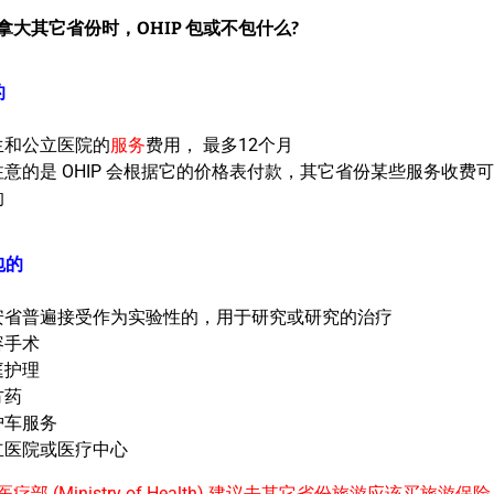
拿大其它省份时，OHIP 包或不包什么?
的
生和公立医院的
服务
费用， 最多12个月
注意的是 OHIP 会根据它的价格表付款，其它省份某些服务收费
的
包的
安省普遍接受作为实验性的，用于研究或研究的治疗
容手术
庭护理
方药
护车服务
立医院或医疗中心
疗部 (Ministry of Health) 建议去其它省份旅游应该买旅游保