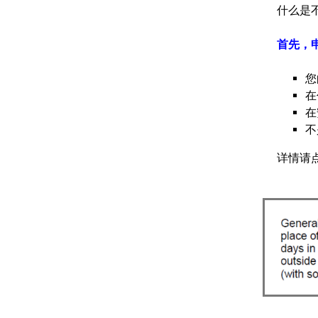
什么是
首先，申
您
在
在
不
详情请