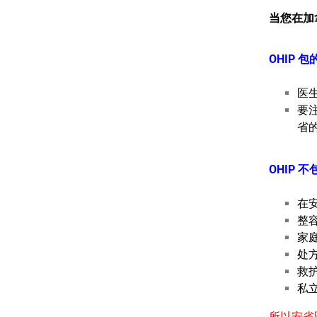
当您在加
OHIP 包
医
要
省
OHIP 不
在
整
家
处
救
私
所以安省医