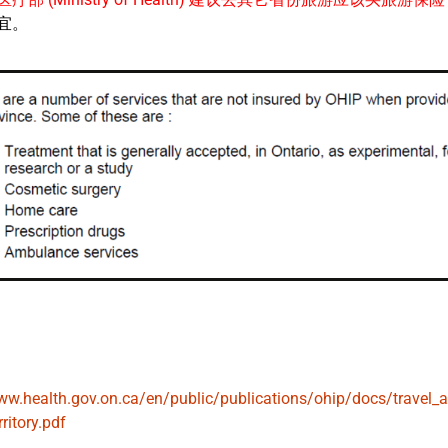
宜。
ww.health.gov.on.ca/en/public/publications/ohip/docs/travel_a
ritory.pdf